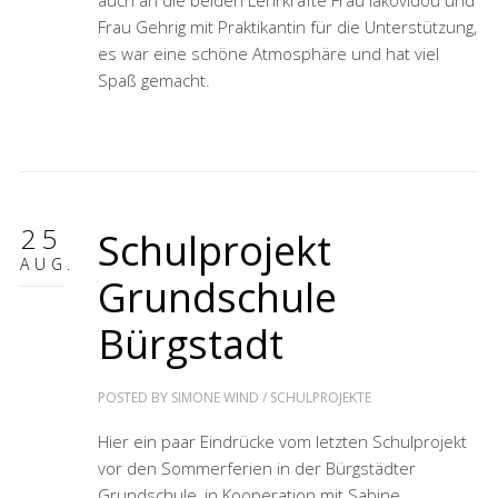
auch an die beiden Lehrkräfte Frau Iakovidou und
Frau Gehrig mit Praktikantin für die Unterstützung,
es war eine schöne Atmosphäre und hat viel
Spaß gemacht.
25
Schulprojekt
AUG.
Grundschule
Bürgstadt
POSTED BY
SIMONE WIND
/
SCHULPROJEKTE
Hier ein paar Eindrücke vom letzten Schulprojekt
vor den Sommerferien in der Bürgstädter
Grundschule, in Kooperation mit Sabine