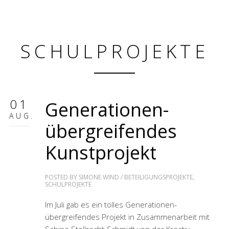
SCHULPROJEKTE
01
Generationen-
AUG.
übergreifendes
Kunstprojekt
POSTED BY
SIMONE WIND
/
BETEILIGUNGSPROJEKTE
,
SCHULPROJEKTE
Im Juli gab es ein tolles Generationen-
übergreifendes Projekt in Zusammenarbeit mit