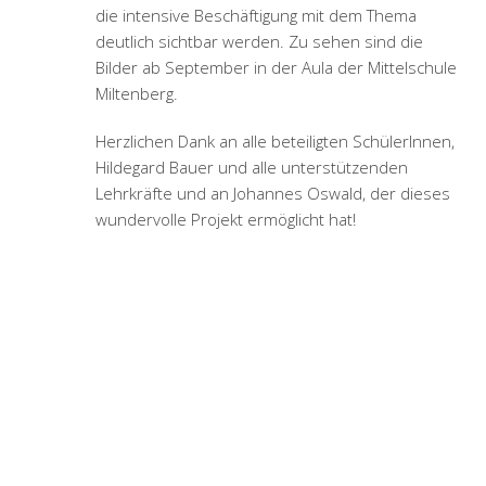
die intensive Beschäftigung mit dem Thema
deutlich sichtbar werden. Zu sehen sind die
Bilder ab September in der Aula der Mittelschule
Miltenberg.
Herzlichen Dank an alle beteiligten SchülerInnen,
Hildegard Bauer und alle unterstützenden
Lehrkräfte und an Johannes Oswald, der dieses
wundervolle Projekt ermöglicht hat!
11
Schulprojekt
APR.
„Traumstadt“
POSTED BY
SIMONE WIND
/
SCHULPROJEKTE