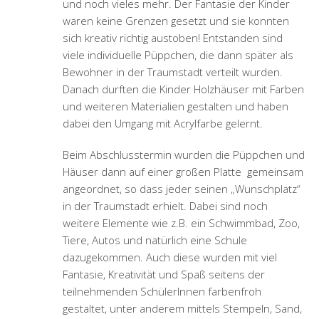
Die fertiggestellte Traumstadt wird bald mit einer
Vernissage gewürdigt und in der Kolpingschule
ausgestellt. Alle Kinder können wirklich stolz sein
auf ihr großes Werk!
Prev
1
2
Next
BLOG DER MALWERKSTATT MILTENBERG
Hier könnt ihr euch über Neuigkeiten, Termine und besondere