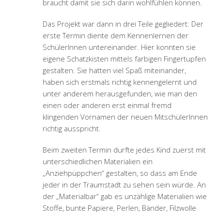
sich kreativ richtig austoben! Entstanden sind
viele individuelle Püppchen, die dann später als
Bewohner in der Traumstadt verteilt wurden.
Danach durften die Kinder Holzhäuser mit Farben
und weiteren Materialien gestalten und haben
dabei den Umgang mit Acrylfarbe gelernt.
Beim Abschlusstermin wurden die Püppchen und
Häuser dann auf einer großen Platte gemeinsam
angeordnet, so dass jeder seinen „Wunschplatz“
in der Traumstadt erhielt. Dabei sind noch
weitere Elemente wie z.B. ein Schwimmbad, Zoo,
Tiere, Autos und natürlich eine Schule
dazugekommen. Auch diese wurden mit viel
Fantasie, Kreativität und Spaß seitens der
teilnehmenden SchülerInnen farbenfroh
gestaltet, unter anderem mittels Stempeln, Sand,
Folien und viel Heißkleber!