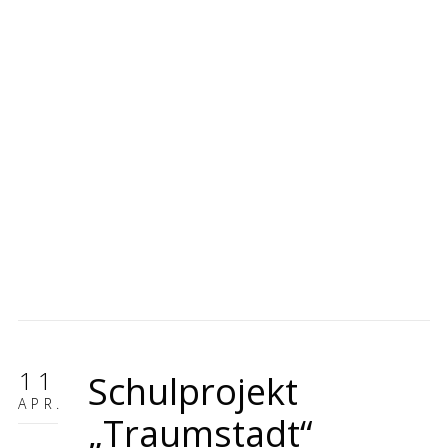
In Kooperation mit Sabine Stellrecht-Schmidt von
der Kreativ Agentur Stellrecht-Schmidt habe ich
im Februar/ März diesen Jahres an der
Kolpingschule in Aschaffenburg das
klassenübergreifende Projekt „Traumstadt“
durchgeführt, welches Teil des von „Jugend mit
Zukunft“ geförderten Projekts „Aufbruch“ ist. Ziel
war es, gemeinsam mit Kindern der
Übergangsklassen und Kindern der Regelklassen
ihre große Traumstadt zu gestalten, neue Mal-
und Handwerkstechniken zu vermitteln und dabei
auch Kommunikation und Integration zu fördern.
Als vorbereitende Aktivität zeichneten alle 55
Kinder ihre individuellen Traumstädte, in denen
sie insbesondere visualisierten, was eine Stadt
braucht damit sie sich darin wohlfühlen können.