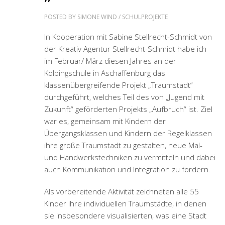
Das Projekt war dann in drei Teile gegliedert: Der
erste Termin diente dem Kennenlernen der
SchülerInnen untereinander. Hier konnten sie
eigene Schatzkisten mittels farbigen Fingertupfen
gestalten. Sie hatten viel Spaß miteinander,
haben sich erstmals richtig kennengelernt und
unter anderem herausgefunden, wie man den
einen oder anderen erst einmal fremd
klingenden Vornamen der neuen MitschülerInnen
richtig ausspricht.
Beim zweiten Termin durfte jedes Kind zuerst mit
unterschiedlichen Materialien ein
„Anziehpüppchen“ gestalten, so dass am Ende
jeder in der Traumstadt zu sehen sein würde. An
der „Materialbar“ gab es unzählige Materialien wie
Stoffe, bunte Papiere, Perlen, Bänder, Filzwolle
und noch vieles mehr. Der Fantasie der Kinder
waren keine Grenzen gesetzt und sie konnten