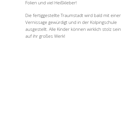
Höhepunkte informieren.
ANMELDUNG ZUM NEWSLETTER DER
MALWERKSTATT
Email-Adresse
DIE NEUESTEN BEITRÄGE
Kreative Teamauszeit – Kita Sonnenschein Eichenbühl
9. März 2020
Kindergeburtstage
1. März 2020
Das Team vom Waldkindergarten Erdflöhe aus Klingenberg
zu Besuch in der Malwerkstatt