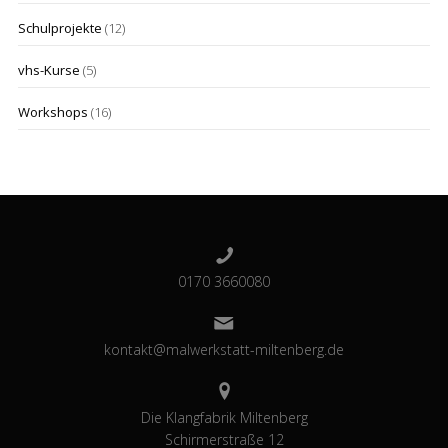
Schulprojekte
(12)
vhs-Kurse
(5)
Workshops
(16)
0170 3660080
kontakt@malwerkstatt-miltenberg.de
Die Klangfabrik Miltenberg
Schirmerstraße 12