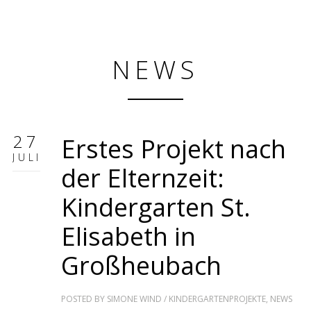
NEWS
27
Erstes Projekt nach
JULI
der Elternzeit:
Kindergarten St.
Elisabeth in
Großheubach
POSTED BY
SIMONE WIND
/
KINDERGARTENPROJEKTE
,
NEWS