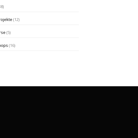
38)
rojekte
(12)
rse
(5)
hops
(16)
Die Klangfabrik Miltenberg
Schirmerstraße 12