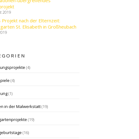
ationen-übergreifendes
projekt
st 2019
 Projekt nach der Elternzeit:
garten St. Elisabeth in Großheubach
 2019
EGORIEN
gungsprojekte
(4)
piele
(4)
dung
(1)
n in der Malwerkstatt
(19)
gartenprojekte
(19)
geburtstage
(16)