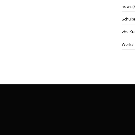
news
(
Schulp
vhs-Ku
Works
kontakt@malwerkstatt-miltenberg.de