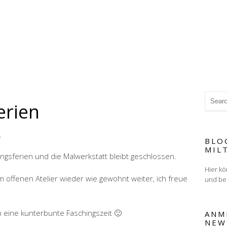
erien
S
BLO
MIL
gsferien und die Malwerkstatt bleibt geschlossen.
Hier kö
im offenen Atelier wieder wie gewohnt weiter, ich freue
und be
 eine kunterbunte Faschingszeit 🙂
ANM
NEW