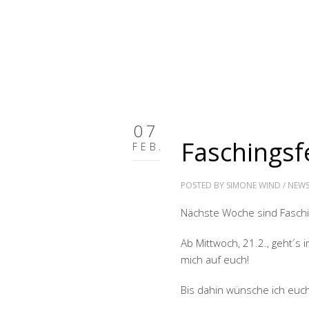
07
Faschingsf
FEB.
POSTED BY
SIMONE WIND
/
NEW
Nächste Woche sind Faschin
Ab Mittwoch, 21.2., geht´s 
mich auf euch!
Bis dahin wünsche ich euch