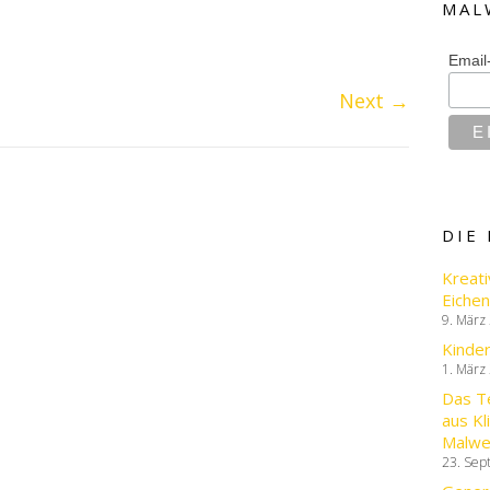
MAL
Email
Next
→
DIE
Kreati
Eichen
9. März
Kinde
1. März
Das T
aus Kl
Malwe
23. Sep