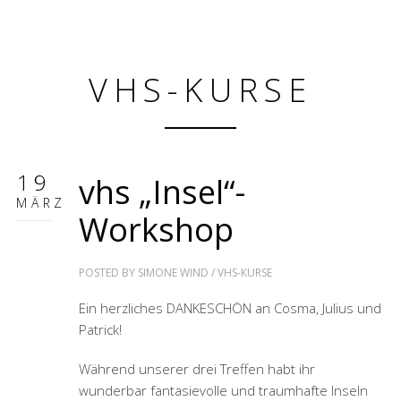
VHS-KURSE
19
vhs „Insel“-
MÄRZ
Workshop
POSTED BY
SIMONE WIND
/
VHS-KURSE
Ein herzliches DANKESCHÖN an Cosma, Julius und
Patrick!
Während unserer drei Treffen habt ihr
wunderbar fantasievolle und traumhafte Inseln