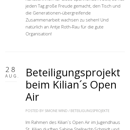
jeden Tag große Freude gemacht, den Tisch und
die Generationen-übergreifende
Zusammenarbeit wachsen zu sehen! Und
natürlich an Antje Roth-Rau für die gute
Organisation!
28
Beteiligungsprojekt
AUG.
beim Kilian´s Open
Air
POSTED BY
SIMONE WIND
/
BETEILIGUNGSPROJEKTE
Im Rahmen des Kilian´s Open Air im Jugendhaus
St. Kilian durften Sabine Stellrecht-Schmidt und