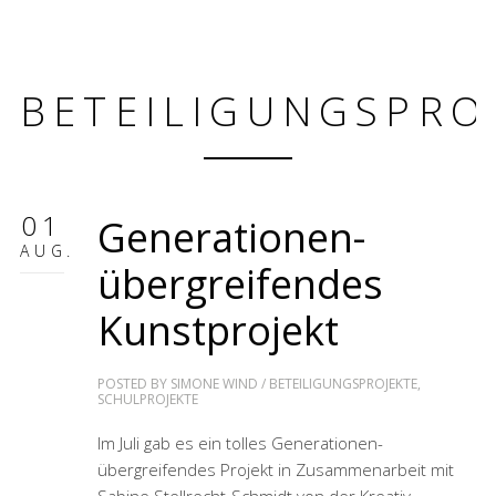
BETEILIGUNGSPRO
01
Generationen-
AUG.
übergreifendes
Kunstprojekt
POSTED BY
SIMONE WIND
/
BETEILIGUNGSPROJEKTE
,
SCHULPROJEKTE
Im Juli gab es ein tolles Generationen-
übergreifendes Projekt in Zusammenarbeit mit