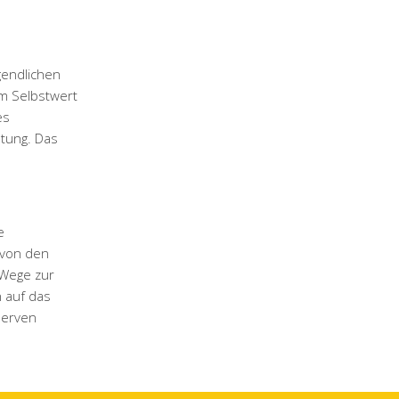
gendlichen
em Selbstwert
es
ltung. Das
e
 von den
 Wege zur
 auf das
serven