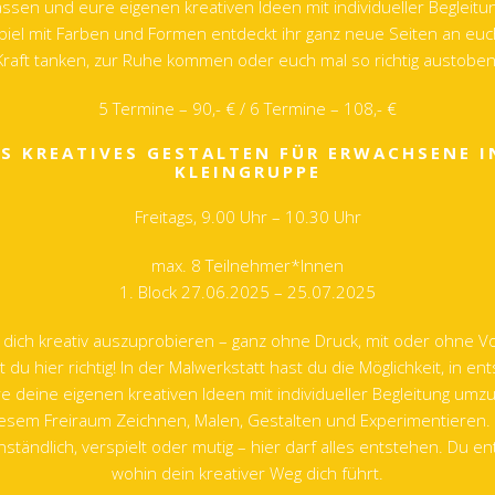
lassen und eure eigenen kreativen Ideen mit individueller Begleit
Spiel mit Farben und Formen entdeckt ihr ganz neue Seiten an euch
Kraft tanken, zur Ruhe kommen oder euch mal so richtig austoben
5 Termine – 90,- € / 6 Termine – 108,- €
ES KREATIVES GESTALTEN FÜR ERWACHSENE I
KLEINGRUPPE
Freitags, 9.00 Uhr – 10.30 Uhr
max. 8 Teilnehmer*Innen
1. Block 27.06.2025 – 25.07.2025
, dich kreativ auszuprobieren – ganz ohne Druck, mit oder ohne V
 du hier richtig! In der Malwerkstatt hast du die Möglichkeit, in e
 deine eigenen kreativen Ideen mit individueller Begleitung umz
iesem Freiraum Zeichnen, Malen, Gestalten und Experimentieren.
ständlich, verspielt oder mutig – hier darf alles entstehen. Du en
wohin dein kreativer Weg dich führt.