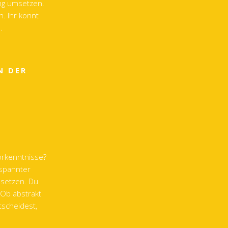
ung umsetzen.
. Ihr könnt
.
N DER
orkenntnisse?
ntspannter
usetzen. Du
 Ob abstrakt
tscheidest,