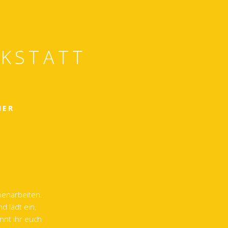
RKSTATT
HER
penarbeiten.
d lädt ein,
nnt ihr euch