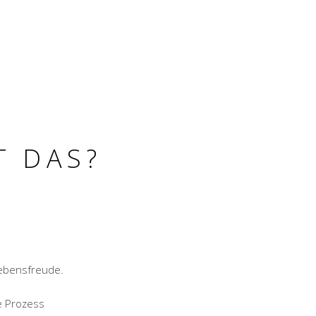
T DAS?
.
Lebensfreude.
e Prozess