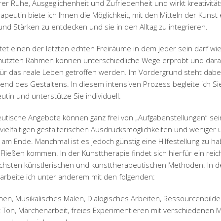
rer Ruhe, Ausgeglichenheit und Zufriedenheit und wirkt kreativitä
apeutin biete ich Ihnen die Möglichkeit, mit den Mitteln der Kunst
nd Stärken zu entdecken und sie in den Alltag zu integrieren.
tet einen der letzten echten Freiräume in dem jeder sein darf wie e
ützten Rahmen können unterschiedliche Wege erprobt und dara
für das reale Leben getroffen werden. Im Vordergrund steht dabe
nd des Gestaltens. In diesem intensiven Prozess begleite ich Sie
tin und unterstütze Sie individuell.
utische Angebote können ganz frei von „Aufgabenstellungen“ sein
 vielfältigen gestalterischen Ausdrucksmöglichkeiten und weniger
 am Ende. Manchmal ist es jedoch günstig eine Hilfestellung zu ha
 Fließen kommen. In der Kunsttherapie findet sich hierfür ein rei
ichsten künstlerischen und kunsttherapeutischen Methoden. In d
 arbeite ich unter anderem mit den folgenden:
en, Musikalisches Malen, Dialogisches Arbeiten, Ressourcenbilder
t Ton, Märchenarbeit, freies Experimentieren mit verschiedenen M