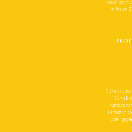
inspirieren 
Im freien 
FREI
Du hast Lust
Dann bist
Atmosphäre
kannst in d
oder gegen