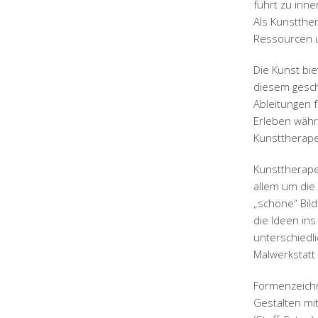
führt zu inne
Als Kunstther
Ressourcen u
Die Kunst bie
diesem gesch
Ableitungen 
Erleben währe
Kunsttherapeu
Kunsttherape
allem um die
„schöne“ Bild
die Ideen ins
unterschiedl
Malwerkstatt
Formenzeichn
Gestalten mi