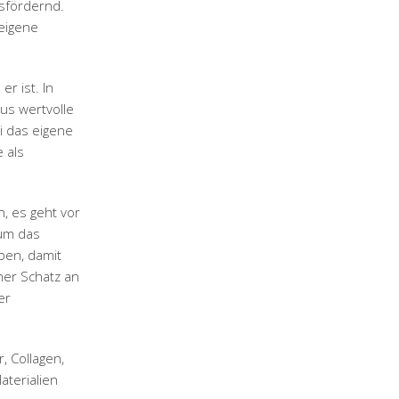
tsfördernd.
 eigene
r ist. In
us wertvolle
i das eigene
 als
, es geht vor
 um das
ben, damit
cher Schatz an
er
, Collagen,
aterialien