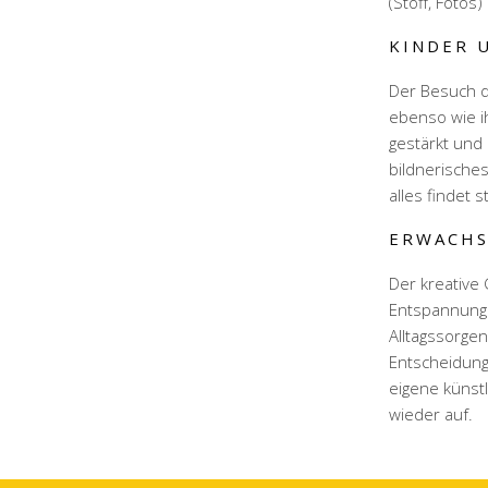
(Stoff, Fotos
KINDER 
Der Besuch d
ebenso wie i
gestärkt und 
bildnerisches
alles findet 
ERWACHS
Der kreative 
Entspannung 
Alltagssorge
Entscheidung
eigene künstl
wieder auf.