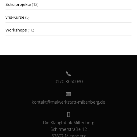
Schulprojekte
(12)
vhs-Kurse
(5)
Workshops
(16)
0170 3660080
kontakt@malwerkstatt-miltenberg.de
Die Klangfabrik Miltenberg
Schirmerstraße 12
63897 Miltenberg