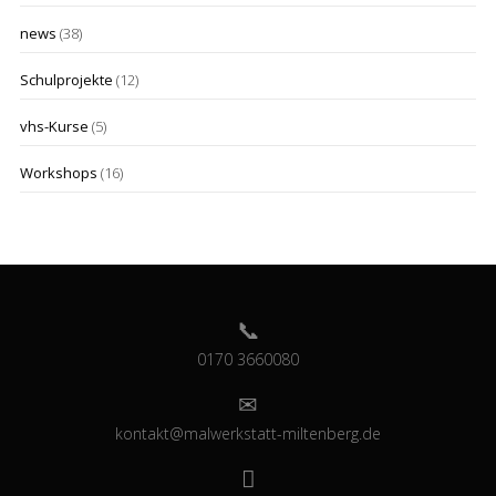
news
(38)
Schulprojekte
(12)
vhs-Kurse
(5)
Workshops
(16)
0170 3660080
kontakt@malwerkstatt-miltenberg.de