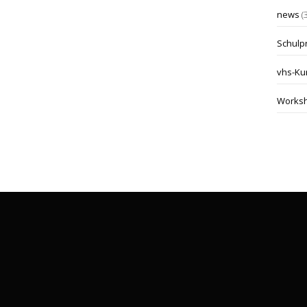
news
(
Schulp
vhs-Ku
Works
kontakt@malwerkstatt-miltenberg.de