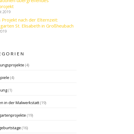
ationen-übergreifendes
projekt
st 2019
 Projekt nach der Elternzeit:
garten St. Elisabeth in Großheubach
 2019
EGORIEN
gungsprojekte
(4)
piele
(4)
dung
(1)
n in der Malwerkstatt
(19)
gartenprojekte
(19)
geburtstage
(16)