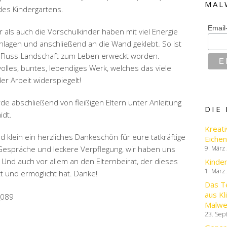
MAL
es Kindergartens.
Email
 als auch die Vorschulkinder haben mit viel Energie
hlagen und anschließend an die Wand geklebt. So ist
e Fluss-Landschaft zum Leben erweckt worden.
olles, buntes, lebendiges Werk, welches das viele
r Arbeit widerspiegelt!
de abschließend von fleißigen Eltern unter Anleitung
DIE
idt.
Kreati
d klein ein herzliches Dankeschön für eure tatkräftige
Eichen
9. März
 Gespräche und leckere Verpflegung, wir haben uns
 Und auch vor allem an den Elternbeirat, der dieses
Kinde
1. März
zt und ermöglicht hat. Danke!
Das T
aus Kl
Malwe
23. Sep