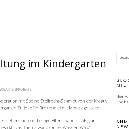
tung im Kindergarten
BLO
MIL
ERGARTENPROJEKTE
Hier kö
operation mit Sabine Stellrecht-Schmidt von der Kreativ
und be
garten St. Josef in Breitendiel mit Mosaik gestaltet.
e Erzieherinnen und einige Eltern haben fleißig an
ANM
NEW
gewirkt. Das Thema war „Sonne, Wasser, Wald“,