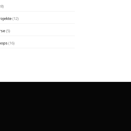
38)
rojekte
(12)
rse
(5)
hops
(16)
Die Klangfabrik Miltenberg
Schirmerstraße 12