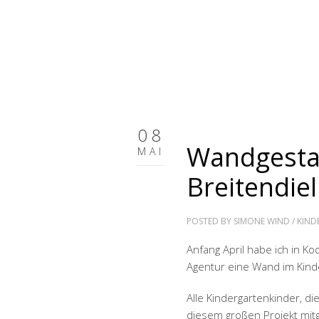
08
Wandgestal
MAI
Breitendiel
POSTED BY
SIMONE WIND
/
KIND
Anfang April habe ich in Ko
Agentur eine Wand im Kinder
Alle Kindergartenkinder, di
diesem großen Projekt mit