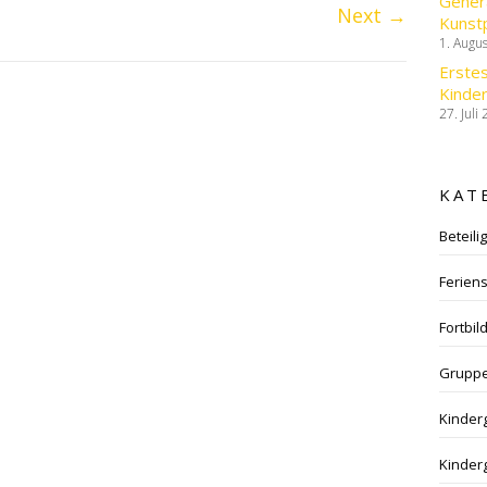
Gener
Next
→
Kunst
1. Augu
Erstes
Kinder
27. Juli
KAT
Beteili
Feriens
Fortbil
Gruppe
Kinder
Kinder