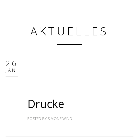
AKTUELLES
26
JAN.
Drucke
POSTED BY
SIMONE WIND