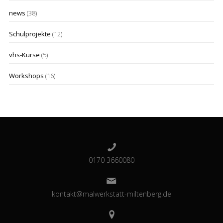
news
(38)
Schulprojekte
(12)
vhs-Kurse
(5)
Workshops
(16)
0170 3660080
kontakt@malwerkstatt-miltenberg.de