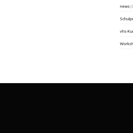
news
(
Schulp
vhs-Ku
Works
kontakt@malwerkstatt-miltenberg.de