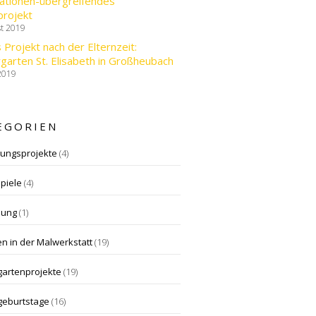
ationen-übergreifendes
projekt
st 2019
 Projekt nach der Elternzeit:
garten St. Elisabeth in Großheubach
 2019
EGORIEN
gungsprojekte
(4)
piele
(4)
dung
(1)
n in der Malwerkstatt
(19)
gartenprojekte
(19)
geburtstage
(16)