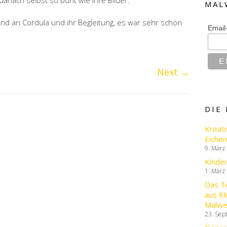
anach selbst so bunt wie ihre Bilder.
MAL
und an Cordula und ihr Begleitung, es war sehr schön
Email
Next
→
DIE
Kreati
Eichen
9. März
Kinde
1. März
Das T
aus Kl
Malwe
23. Sep