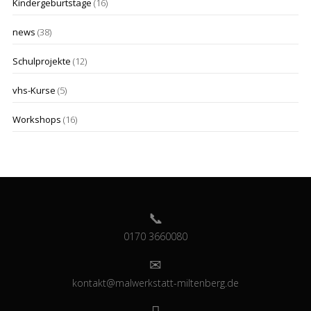
Kindergeburtstage
(16)
news
(38)
Schulprojekte
(12)
vhs-Kurse
(5)
Workshops
(16)
0170 3660080
kontakt@malwerkstatt-miltenberg.de