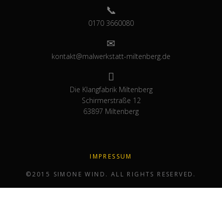
0170 3660080
kontakt@malwerkstatt-miltenberg.de
Die Klangfabrik Miltenberg
Schirmerstraße 12
63897 Miltenberg
IMPRESSUM
©2015 SIMONE WIND. ALL RIGHTS RESERVED.