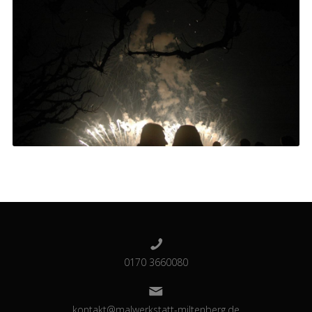
0170 3660080
kontakt@malwerkstatt-miltenberg.de