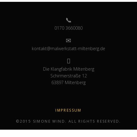
0170 3660080
kontakt@malwerkstatt-miltenberg.de
Die Klangfabrik Miltenberg
Schirmerstraße 12
63897 Miltenberg
IMPRESSUM
©2015 SIMONE WIND. ALL RIGHTS RESERVED.